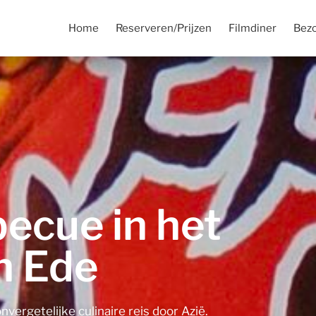
Home
Reserveren/Prijzen
Filmdiner
Bezo
ecue in het
n Ede
vergetelijke culinaire reis door Azië.