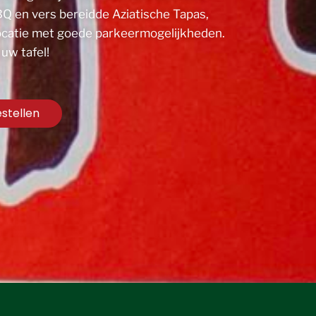
BQ en vers bereidde Aziatische Tapas
,
e locatie met goede parkeermogelijkheden.
uw tafel!
stellen