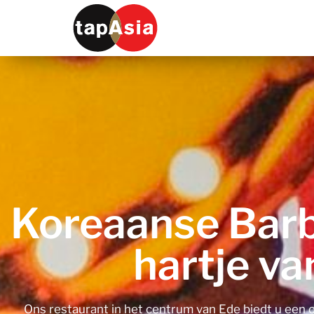
Koreaanse Barb
hartje va
Ons restaurant in het centrum van Ede biedt u een on