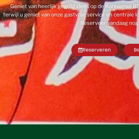
Geniet van heerlijk gegrild vlees op de Koreaanse B
terwijl u geniet van onze gastvrije service en central
Reserveer vandaag nog 
Reserveren
Be